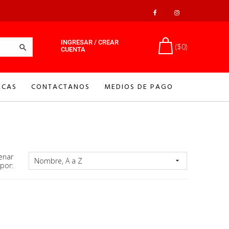
INGRESAR / CREAR
($0)

CUENTA
CAS
CONTACTANOS
MEDIOS DE PAGO
enar
Nombre, A a Z

por: