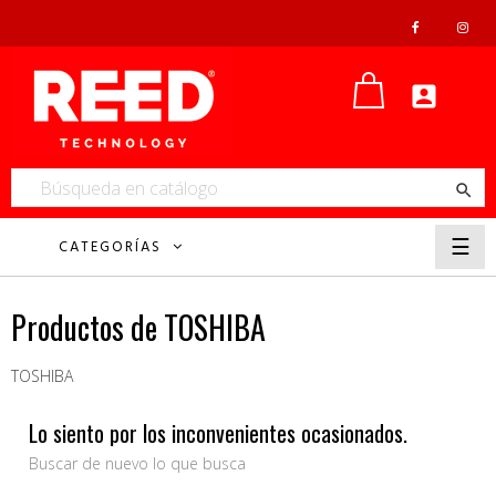


Nave
☰
CATEGORÍAS
de
pala
Productos de TOSHIBA
TOSHIBA
Lo siento por los inconvenientes ocasionados.
Buscar de nuevo lo que busca