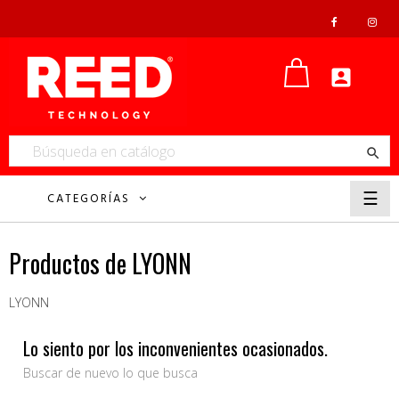


Nave
☰
CATEGORÍAS
de
pala
Productos de LYONN
LYONN
Lo siento por los inconvenientes ocasionados.
Buscar de nuevo lo que busca