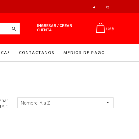
INGRESAR / CREAR
($0)

CUENTA
CAS
CONTACTANOS
MEDIOS DE PAGO
enar
Nombre, A a Z

por: