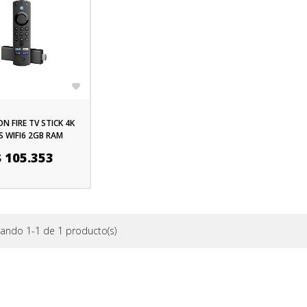

 FIRE TV STICK 4K
S WIFI6 2GB RAM
OL POR VOZ ALEXA
ecio
$ 105.353
ando 1-1 de 1 producto(s)