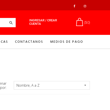
INGRESAR / CREAR
($0)

CUENTA
CAS
CONTACTANOS
MEDIOS DE PAGO
enar
Nombre, A a Z

por: