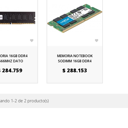


ORIA 16GB DDR4
MEMORIA NOTEBOOK
666MHZ DATO
SODIMM 16GB DDR4
3200MHZ CRUCIAL
ecio
Precio
$ 284.759
$ 288.153
ando 1-2 de 2 producto(s)