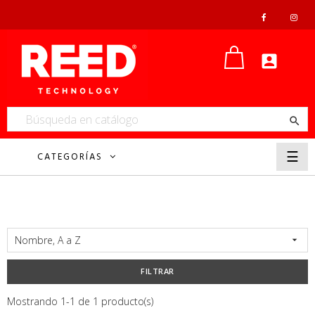


Nave
☰
CATEGORÍAS
de
pala
Nombre, A a Z

FILTRAR
Mostrando 1-1 de 1 producto(s)