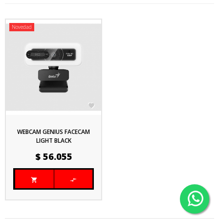
Novedad

WEBCAM GENIUS FACECAM
LIGHT BLACK
Precio
$ 56.055

