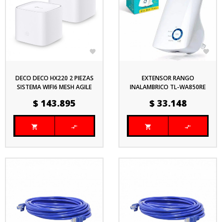


DECO DECO HX220 2 PIEZAS
EXTENSOR RANGO
SISTEMA WIFI6 MESH AGILE
INALAMBRICO TL-WA850RE
TP-LINK AX1800
300MBS
Precio
Precio
$ 143.895
$ 33.148



