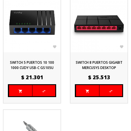


SWITCH 5 PUERTOS 10 100
SWITCH 8 PUERTOS GIGABIT
1000 CUDY USB-C GS105U
MERCUSYS DESKTOP
Precio
Precio
$ 21.301
$ 25.513



