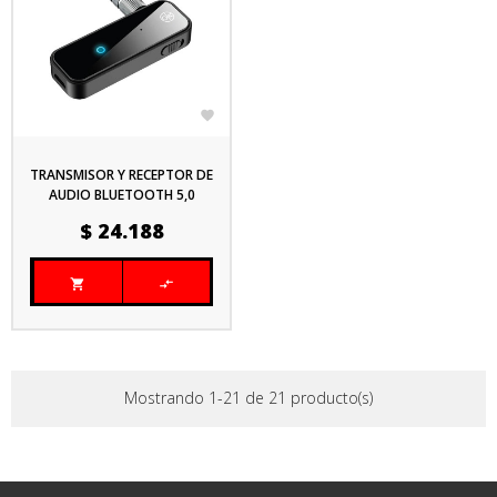

TRANSMISOR Y RECEPTOR DE
AUDIO BLUETOOTH 5,0
MODELO NM-BT7 MIRA LA
Precio
$ 24.188
TV CON AURICULARES BT


Mostrando 1-21 de 21 producto(s)