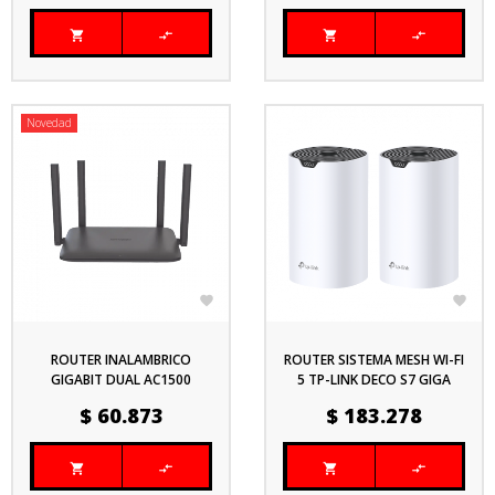




Novedad


ROUTER INALAMBRICO
ROUTER SISTEMA MESH WI-FI
GIGABIT DUAL AC1500
5 TP-LINK DECO S7 GIGA
HIKVISION DS-3WR15X WIFI 6
AC1900 (2-PACK)
Precio
Precio
$ 60.873
$ 183.278



