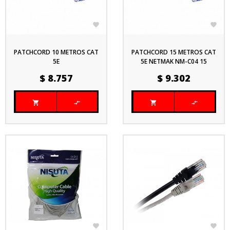


PATCHCORD 10 METROS CAT
PATCHCORD 15 METROS CAT
5E
5E NETMAK NM-C04 15
Precio
Precio
$ 8.757
$ 9.302





