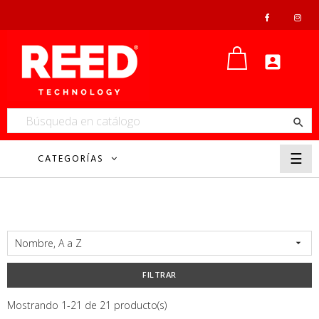


Nave
☰
CATEGORÍAS
de
pala
Nombre, A a Z

FILTRAR
Mostrando 1-21 de 21 producto(s)