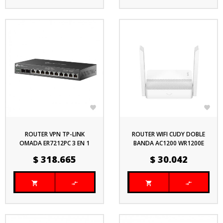


ROUTER VPN TP-LINK
ROUTER WIFI CUDY DOBLE
OMADA ER7212PC 3 EN 1
BANDA AC1200 WR1200E
CONTROLADOR + SWITCH
Precio
Precio
$ 318.665
$ 30.042
POE+ 1



