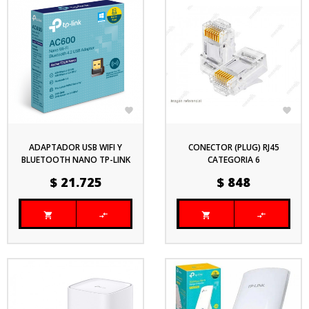


ADAPTADOR USB WIFI Y
CONECTOR (PLUG) RJ45
BLUETOOTH NANO TP-LINK
CATEGORIA 6
AC600 DUALBAND (6686)
Precio
Precio
$ 21.725
$ 848



