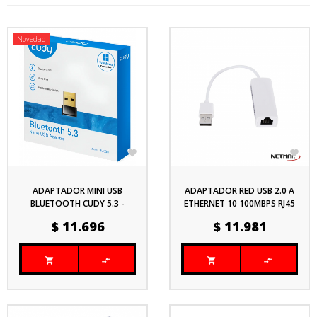
Novedad


ADAPTADOR MINI USB
ADAPTADOR RED USB 2.0 A
BLUETOOTH CUDY 5.3 -
ETHERNET 10 100MBPS RJ45
BU530
NETMAK NM-C59
Precio
Precio
$ 11.696
$ 11.981



