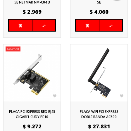
5E NETMAK NM-C04 3
5E
Precio
Precio
$ 2.969
$ 4.060




Novedad


PLACA PCI EXPRESS RED RJ45
PLACA WIFI PCI EXPRESS
GIGABIT CUDY PE10
DOBLE BANDA AC600
Precio
Precio
$ 9.272
$ 27.831