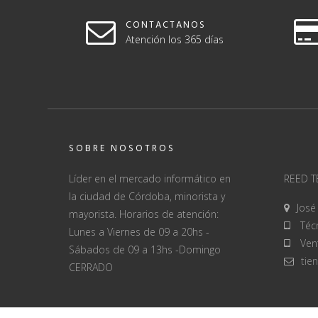
CONTACTANOS
Atención los 365 días
SOBRE NOSOTROS
Líder en el mercado informático en
REED 
la ciudad de Córdoba, minorista y
José
mayorista. Horarios de atención:
Técn
Lunes a Viernes de 09 a 20hs -
Vent
Sábados de 09 a 13hs -Domingo
tie
CERRADO