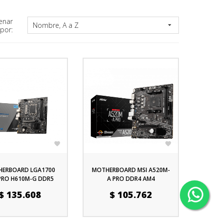
enar
Nombre, A a Z

por:


ERBOARD LGA1700
MOTHERBOARD MSI A520M-
PRO H610M-G DDR5
A PRO DDR4 AM4
recio
Precio
$ 135.608
$ 105.762