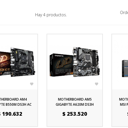
Ord
Hay 4 productos.


HERBOARD AM4
MOTHERBOARD AM5
MOTH
YTE B550M DS3H AC
GIGABYTE A620M DS3H
MSI 
DDR5 SERIE 7000 8000
ecio
Precio
P
$ 190.632
$ 253.520