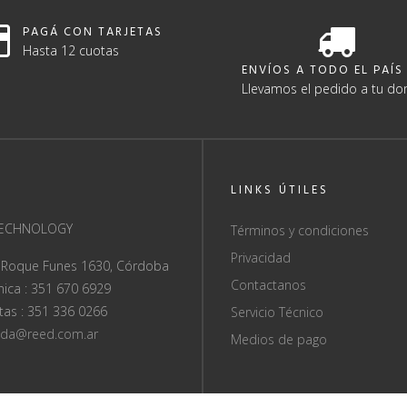
PAGÁ CON TARJETAS
Hasta 12 cuotas
ENVÍOS A TODO EL PAÍS
Llevamos el pedido a tu dom
LINKS ÚTILES
TECHNOLOGY
Términos y condiciones
Privacidad
 Roque Funes 1630, Córdoba
Contactanos
ica : 351 670 6929
as : 351 336 0266
Servicio Técnico
nda@reed.com.ar
Medios de pago