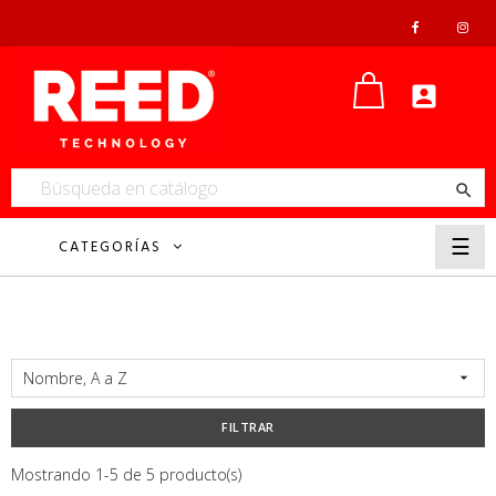


Nave
☰
CATEGORÍAS
de
pala
Nombre, A a Z

FILTRAR
Mostrando 1-5 de 5 producto(s)