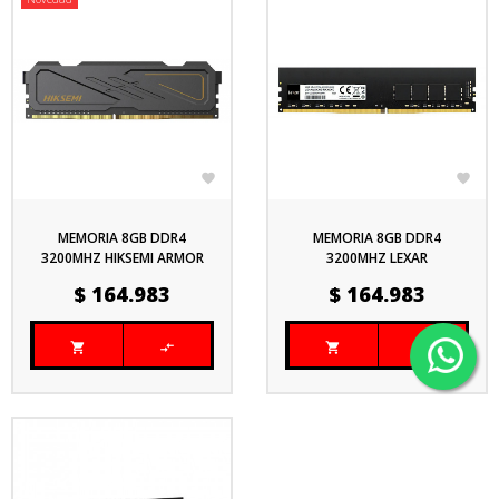


MEMORIA 8GB DDR4
MEMORIA 8GB DDR4
3200MHZ HIKSEMI ARMOR
3200MHZ LEXAR
Precio
Precio
$ 164.983
$ 164.983



