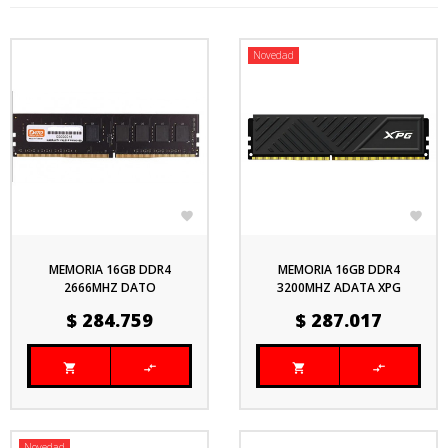
Novedad


MEMORIA 16GB DDR4
MEMORIA 16GB DDR4
2666MHZ DATO
3200MHZ ADATA XPG
GAMMIX D35
Precio
Precio
$ 284.759
$ 287.017




Novedad