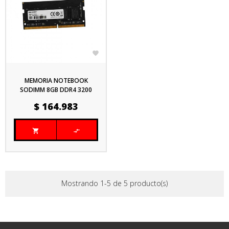

MEMORIA NOTEBOOK
SODIMM 8GB DDR4 3200
MHZ HIKSEMI
Precio
$ 164.983


Mostrando 1-5 de 5 producto(s)