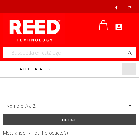


Nave
☰
CATEGORÍAS
de
pala
Nombre, A a Z

FILTRAR
Mostrando 1-1 de 1 producto(s)