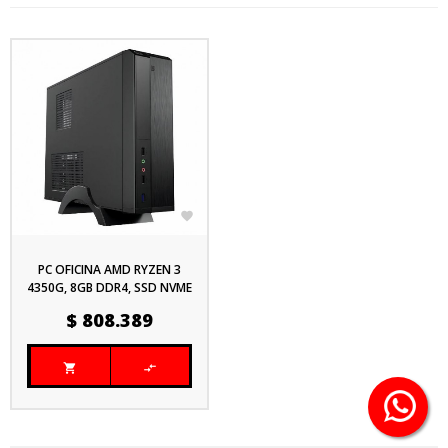

PC OFICINA AMD RYZEN 3
4350G, 8GB DDR4, SSD NVME
512GB MOTHER MSI A520M,
Precio
$ 808.389
PLACA DE RED WIFI DOBLE
BANDA

