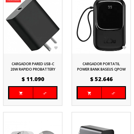


CARGADOR PARED USB-C
CARGADOR PORTATIL
20W RAPIDO PROBATTERY
POWER BANK BASEUS QPOW
TC5300 NEGRO PARA
A01942
Precio
Precio
$ 11.090
$ 52.646
CELULAR Y TABLET



