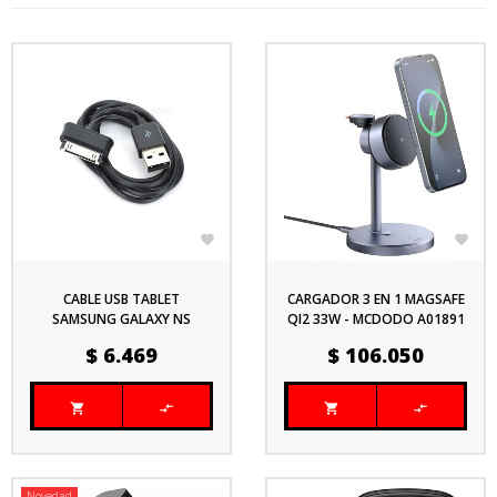


CABLE USB TABLET
CARGADOR 3 EN 1 MAGSAFE
SAMSUNG GALAXY NS
QI2 33W - MCDODO A01891
CATSUS1
Precio
Precio
$ 6.469
$ 106.050




Novedad