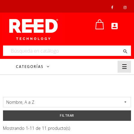


Nave
☰
CATEGORÍAS
de
pala
Nombre, A a Z

FILTRAR
Mostrando 1-11 de 11 producto(s)