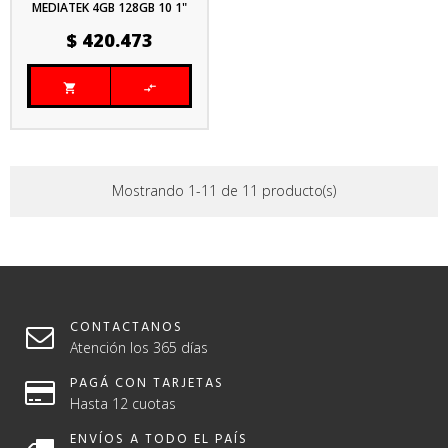
MEDIATEK 4GB 128GB 10 1"
ANDROID 14 + CLEAR CASE
Precio
$ 420.473


Mostrando 1-11 de 11 producto(s)
CONTACTANOS
Atención los 365 días
PAGÁ CON TARJETAS
Hasta 12 cuotas
ENVÍOS A TODO EL PAÍS