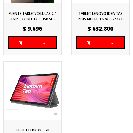
FUENTE TABLET/CELULAR 2.1
TABLET LENOVO IDEA TAB
AMP 1 CONECTOR USB SH-
PLUS MEDIATEK 8GB 256GB
CU10W-1
11" ANDROID 15 + PEN
Precio
Precio
$ 9.696
$ 632.800
ZAFR0429ES





TABLET LENOVO TAB