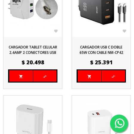


CARGADOR TABLET CELULAR
CARGADOR USB C DOBLE
2.4AMP 2 CONECTORES USB
65W CON CABLE NM-CP42
Y USB TIPO C NSFU524UC
Precio
Precio
$ 20.498
$ 25.391



