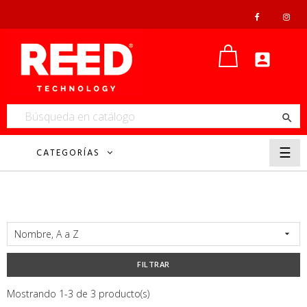


Nave
☰
CATEGORÍAS
de
pala
Nombre, A a Z

FILTRAR
Mostrando 1-3 de 3 producto(s)