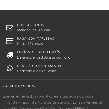
CONTACTANOS
Atención los 365 días
PAGÁ CON TARJETAS
Hasta 12 cuotas
ENVÍOS A TODO EL PAÍS
Llevamos el pedido a tu domicilio
CHATEÁ CON UN ASESOR
Haciendo clic en el ícono
SOBRE NOSOTROS
Líder en el mercado informático en la ciudad de Córdoba,
minorista y mayorista. Horarios de atención: Lunes a Viernes de
09 a 20hs -Sábados de 09 a 13hs -Domingo CERRADO