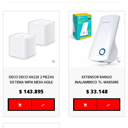


DECO DECO HX220 2 PIEZAS
EXTENSOR RANGO
SISTEMA WIFI6 MESH AGILE
INALAMBRICO TL-WA850RE
TP-LINK AX1800
300MBS
Precio
Precio
$ 143.895
$ 33.148



