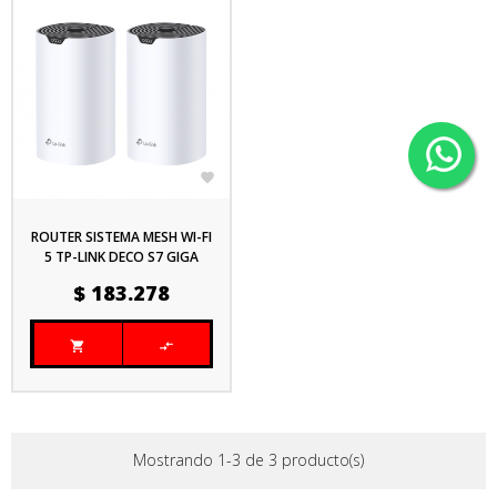

ROUTER SISTEMA MESH WI-FI
5 TP-LINK DECO S7 GIGA
AC1900 (2-PACK)
Precio
$ 183.278


Mostrando 1-3 de 3 producto(s)