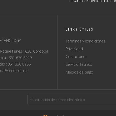
Llevamos el pedido a tu dom
LINKS ÚTILES
TECHNOLOGY
Términos y condiciones
Privacidad
 Roque Funes 1630, Córdoba
Contactanos
ica : 351 670 6929
as : 351 336 0266
Servicio Técnico
nda@reed.com.ar
Medios de pago