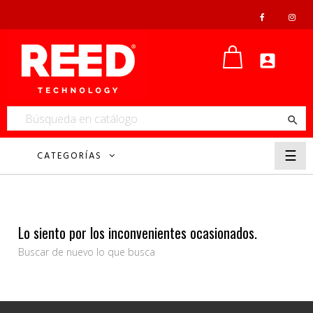


Nave
☰
CATEGORÍAS
de
pala
Lo siento por los inconvenientes ocasionados.
Buscar de nuevo lo que busca