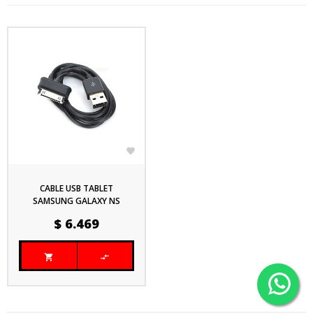

CABLE USB TABLET
SAMSUNG GALAXY NS
CATSUS1
Precio
$ 6.469

