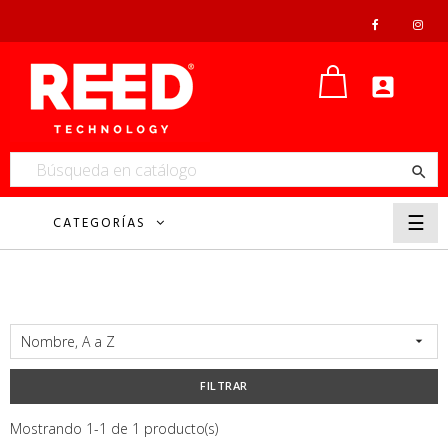


Nave
☰
CATEGORÍAS
de
pala
Nombre, A a Z

FILTRAR
Mostrando 1-1 de 1 producto(s)